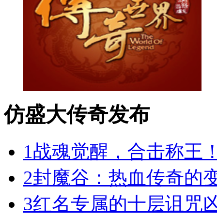
仿盛大传奇发布
1
战魂觉醒，合击称王
2
封魔谷：热血传奇的
3
红名专属的十层诅咒凶