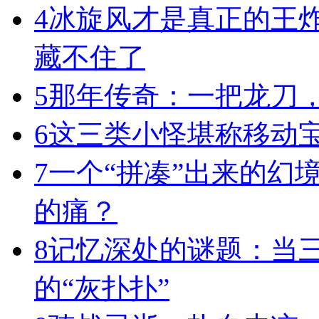
4
冰旋风才是真正的王
藏不住了
5
那年传奇：一把龙刀
6
这三类小怪堪称移动宝
7
一个“拼凑”出来的幻
的痛？
8
记忆深处的谜题：当
的“灰扑扑”