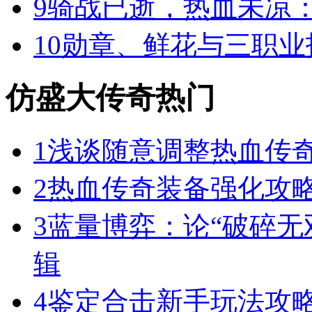
9
骑战已逝，热血未凉
10
勋章、鲜花与三职业
仿盛大传奇热门
1
浅谈随意调整热血传奇
2
热血传奇装备强化攻
3
蓝量博弈：论“破碎无
辑
4
鉴定合击新手玩法攻