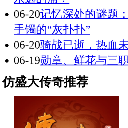
06-20
记忆深处的谜题
手镯的“灰扑扑”
06-20
骑战已逝，热血
06-19
勋章、鲜花与三
仿盛大传奇推荐