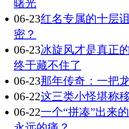
曙光
06-23
红名专属的十层诅
密？
06-23
冰旋风才是真正
终于藏不住了
06-23
那年传奇：一把
06-22
这三类小怪堪称移
06-22
一个“拼凑”出来
永远的痛？