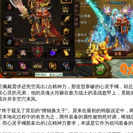
佩戴需求还凭空高出2点精神力，那造型寒碜的心灵手镯，却总
双心灵的兄弟，他的灵魂火符砸在敌方战士的圣战盔甲上，竟能
或许并非空穴来风。
才终于窥见了背后的“狸猫换太子”。原来在最初的韩版设定中，
是本地化过程中的有意为之，两件装备的属性被悄然对调，唯独忘
而心灵手镯那多出的2点精神力要求，本该是它作为祖玛装备的