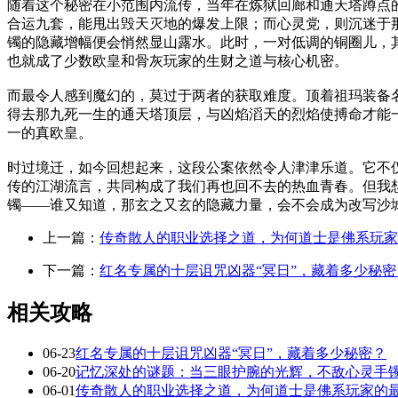
随着这个秘密在小范围内流传，当年在炼狱回廊和通天塔蹲点
合运九套，能甩出毁天灭地的爆发上限；而心灵党，则沉迷于那
镯的隐藏增幅便会悄然显山露水。此时，一对低调的铜圈儿，
也就成了少数欧皇和骨灰玩家的生财之道与核心机密。
而最令人感到魔幻的，莫过于两者的获取难度。顶着祖玛装备
得去那九死一生的通天塔顶层，与凶焰滔天的烈焰使搏命才能
一的真欧皇。
时过境迁，如今回想起来，这段公案依然令人津津乐道。它不
传的江湖流言，共同构成了我们再也回不去的热血青春。但我
镯——谁又知道，那玄之又玄的隐藏力量，会不会成为改写沙
上一篇：
传奇散人的职业选择之道，为何道士是佛系玩家
下一篇：
红名专属的十层诅咒凶器“冥日”，藏着多少秘密
相关攻略
06-23
红名专属的十层诅咒凶器“冥日”，藏着多少秘密？
06-20
记忆深处的谜题：当三眼护腕的光辉，不敌心灵手镯
06-01
传奇散人的职业选择之道，为何道士是佛系玩家的