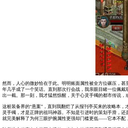
然而，人心的微妙恰在于此。明明账面属性被全方位碾压，甚至
年几乎成了一个笑话。直到那次行会战，我亲眼目睹一位佩戴
出一截。那一刻，我才猛然惊醒，关于心灵手镯的都市传说，
这桩装备界的“悬案”，直到我翻烂了从报刊亭买来的攻略本，
灵手镯，才是正牌的祖玛神器。不知是引进时的策划手滑，还
就完美解释了为何三眼护腕属性更强却门槛更低——它本不配，