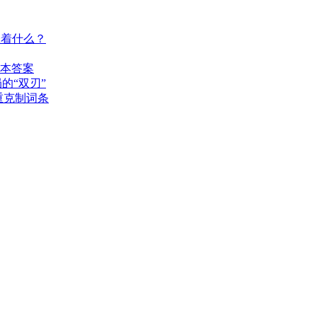
味着什么？
版本答案
的“双刃”
重克制词条