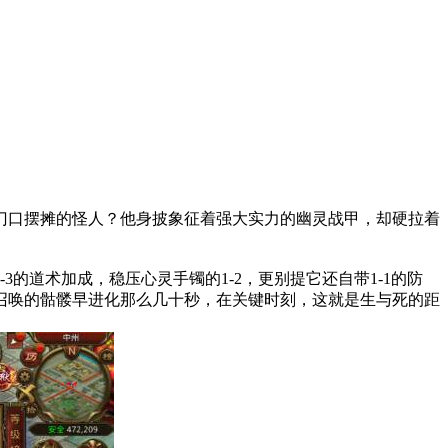
门口摆摊的怪人？他身披象征着强大实力的幽灵战甲，却硬拉着
的道术加成，稳压心灵手镯的1-2，更别提它还自带1-1的防
召唤的骷髅早进化那么几十秒，在关键时刻，这就是生与死的距