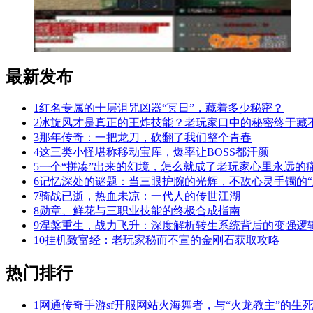
最新发布
1
红名专属的十层诅咒凶器“冥日”，藏着多少秘密？
2
冰旋风才是真正的王炸技能？老玩家口中的秘密终于藏
3
那年传奇：一把龙刀，砍翻了我们整个青春
4
这三类小怪堪称移动宝库，爆率让BOSS都汗颜
5
一个“拼凑”出来的幻境，怎么就成了老玩家心里永远的
6
记忆深处的谜题：当三眼护腕的光辉，不敌心灵手镯的“
7
骑战已逝，热血未凉：一代人的传世江湖
8
勋章、鲜花与三职业技能的终极合成指南
9
涅槃重生，战力飞升：深度解析转生系统背后的变强逻
10
挂机致富经：老玩家秘而不宣的金刚石获取攻略
热门排行
1
网通传奇手游sf开服网站火海舞者，与“火龙教主”的生