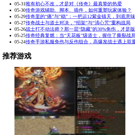
05-31
唯有初心不改，才是对《传奇》最真挚的热爱
05-30
传奇游戏辅助、脚本、插件，如何重塑玩家体验？
05-29
传奇里的“痛”与“稳”：一把运12紫金镇天，到底意
05-27
传奇战士与道士对决，“招架”与“清心咒”重构战局
05-26
战士打不动法师？那一层“隐藏”的30%免伤，才是
05-25
传奇经典复燃：当“天花板”级道士，握住了撕裂战局
05-24
传奇手游私服免伤与反伤组合，高爆发战士遇上双
推荐游戏