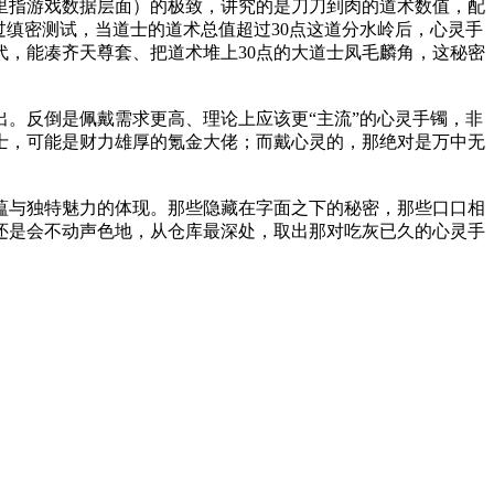
里指游戏数据层面）的极致，讲究的是刀刀到肉的道术数值，配
过缜密测试，当道士的道术总值超过30点这道分水岭后，心灵手
，能凑齐天尊套、把道术堆上30点的大道士凤毛麟角，这秘密
。反倒是佩戴需求更高、理论上应该更“主流”的心灵手镯，非
士，可能是财力雄厚的氪金大佬；而戴心灵的，那绝对是万中无
蕴与独特魅力的体现。那些隐藏在字面之下的秘密，那些口口相
还是会不动声色地，从仓库最深处，取出那对吃灰已久的心灵手