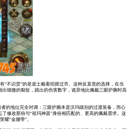
有“不识货”的老道士戴着招摇过市。这种反直觉的选择，在当
崩出细微的裂纹，跳出的伤害数字，诡异地比佩戴三眼护腕时高
两者的地位完全对调：三眼护腕本是沃玛级别的过渡装备，而心
了修改那份与“祖玛神器”身份相匹配的、更高的佩戴需求。这
荣耀“金腰带”。