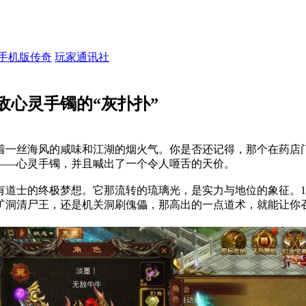
手机版传奇
玩家通讯社
敌心灵手镯的“灰扑扑”
着一丝海风的咸味和江湖的烟火气。你是否还记得，那个在药店
——心灵手镯，并且喊出了一个令人咂舌的天价。
士的终极梦想。它那流转的琉璃光，是实力与地位的象征。1-3
矿洞清尸王，还是机关洞刷傀儡，那高出的一点道术，就能让你