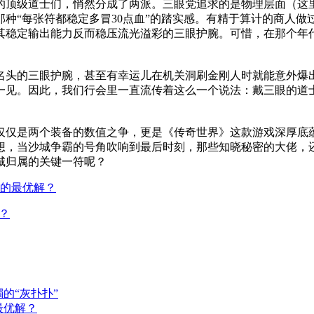
的顶级道士们，悄然分成了两派。三眼党追求的是物理层面（这
种“每张符都稳定多冒30点血”的踏实感。有精于算计的商人做
其稳定输出能力反而稳压流光溢彩的三眼护腕。可惜，在那个年代
名头的三眼护腕，甚至有幸运儿在机关洞刷金刚人时就能意外爆出
一见。因此，我们行会里一直流传着这么一个说法：戴三眼的道
仅仅是两个装备的数值之争，更是《传奇世界》这款游戏深厚底
想，当沙城争霸的号角吹响到最后时刻，那些知晓秘密的大佬，
城归属的关键一符呢？
的最优解？
？
的“灰扑扑”
最优解？