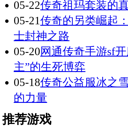
05-22
传奇祖玛套装的
05-21
传奇的另类崛起：
士封神之路
05-20
网通传奇手游sf
主”的生死博弈
05-18
传奇公益服冰之
的力量
推荐游戏