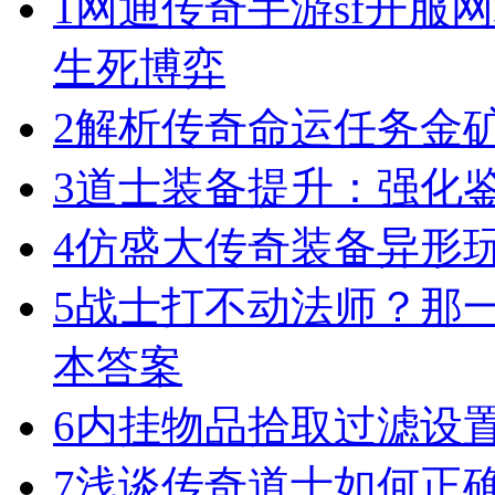
1
网通传奇手游sf开服
生死博弈
2
解析传奇命运任务金
3
道士装备提升：强化
4
仿盛大传奇装备异形
5
战士打不动法师？那一
本答案
6
内挂物品拾取过滤设
7
浅谈传奇道士如何正