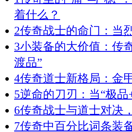
着什么？
2
传奇战士的命门：当
3
小装备的大价值：传
渡品”
4
传奇道士新格局：金
5
逆命的刀刃：当“极品+
6
传奇战士与道士对决，
7
传奇中百分比词条装