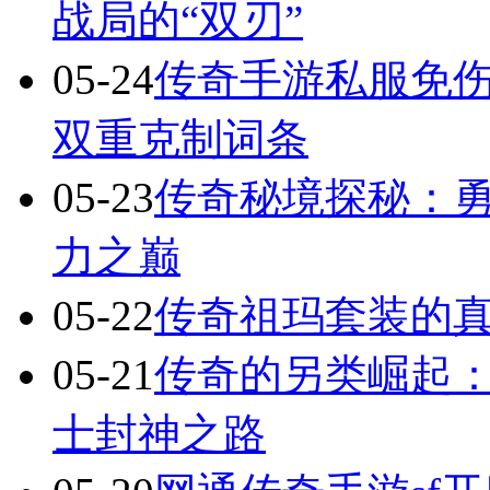
战局的“双刃”
05-24
传奇手游私服免
双重克制词条
05-23
传奇秘境探秘：
力之巅
05-22
传奇祖玛套装的
05-21
传奇的另类崛起：
士封神之路