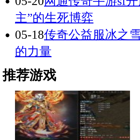
05-20
网通传奇手游sf
主”的生死博弈
05-18
传奇公益服冰之
的力量
推荐游戏