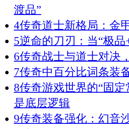
渡品”
4
传奇道士新格局：金
5
逆命的刀刃：当“极品+
6
传奇战士与道士对决，
7
传奇中百分比词条装
8
传奇游戏世界的“固定
是底层逻辑
9
传奇装备强化：幻音