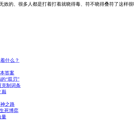
都无效的、很多人都是打着打着就晓得毒、符不晓得叠符了这样
味着什么？
版本答案
的“双刃”
重克制词条
之巅
封神之路
的生死博弈
力量