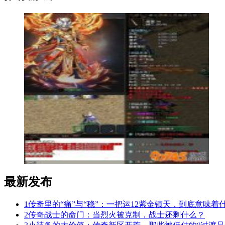
最新发布
1
传奇里的“痛”与“稳”：一把运12紫金镇天，到底意味着
2
传奇战士的命门：当烈火被克制，战士还剩什么？