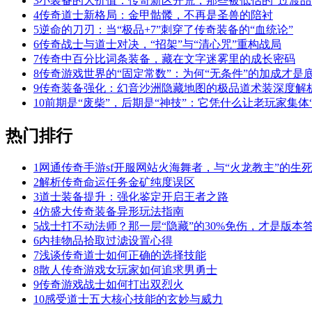
3
小装备的大价值：传奇新区开荒，那些被低估的“过渡品
4
传奇道士新格局：金甲骷髅，不再是圣兽的陪衬
5
逆命的刀刃：当“极品+7”刺穿了传奇装备的“血统论”
6
传奇战士与道士对决，“招架”与“清心咒”重构战局
7
传奇中百分比词条装备，藏在文字迷雾里的成长密码
8
传奇游戏世界的“固定常数”：为何“无条件”的加成才是
9
传奇装备强化：幻音沙洲隐藏地图的极品道术装深度解
10
前期是“废柴”，后期是“神技”：它凭什么让老玩家集体“
热门排行
1
网通传奇手游sf开服网站火海舞者，与“火龙教主”的生
2
解析传奇命运任务金矿纯度误区
3
道士装备提升：强化鉴定开启王者之路
4
仿盛大传奇装备异形玩法指南
5
战士打不动法师？那一层“隐藏”的30%免伤，才是版本
6
内挂物品拾取过滤设置心得
7
浅谈传奇道士如何正确的选择技能
8
散人传奇游戏女玩家如何追求男勇士
9
传奇游戏战士如何打出双烈火
10
感受道士五大核心技能的玄妙与威力