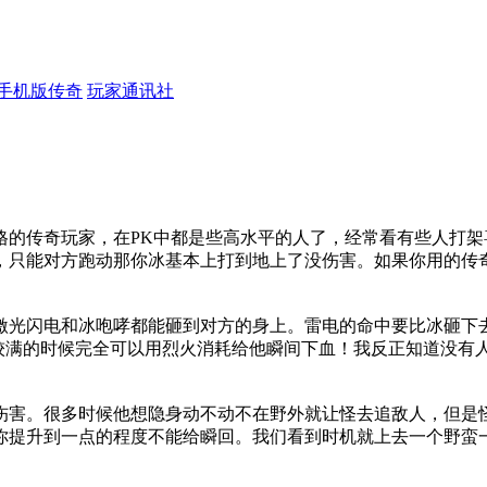
手机版传奇
玩家通讯社
格的传奇玩家，在PK中都是些高水平的人了，经常看有些人打
，只能对方跑动那你冰基本上打到地上了没伤害。如果你用的传
激光闪电和冰咆哮都能砸到对方的身上。雷电的命中要比冰砸下
比较满的时候完全可以用烈火消耗给他瞬间下血！我反正知道没
伤害。很多时候他想隐身动不动不在野外就让怪去追敌人，但是
你提升到一点的程度不能给瞬回。我们看到时机就上去一个野蛮