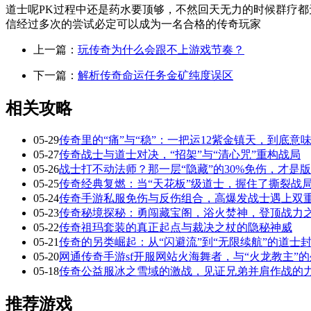
道士呢PK过程中还是药水要顶够，不然回天无力的时候群疗
信经过多次的尝试必定可以成为一名合格的传奇玩家
上一篇：
玩传奇为什么会跟不上游戏节奏？
下一篇：
解析传奇命运任务金矿纯度误区
相关攻略
05-29
传奇里的“痛”与“稳”：一把运12紫金镇天，到底意
05-27
传奇战士与道士对决，“招架”与“清心咒”重构战局
05-26
战士打不动法师？那一层“隐藏”的30%免伤，才是
05-25
传奇经典复燃：当“天花板”级道士，握住了撕裂战局
05-24
传奇手游私服免伤与反伤组合，高爆发战士遇上双
05-23
传奇秘境探秘：勇闯藏宝阁，浴火焚神，登顶战力
05-22
传奇祖玛套装的真正起点与裁决之杖的隐秘神威
05-21
传奇的另类崛起：从“闪避流”到“无限续航”的道士
05-20
网通传奇手游sf开服网站火海舞者，与“火龙教主”
05-18
传奇公益服冰之雪域的激战，见证兄弟并肩作战的
推荐游戏