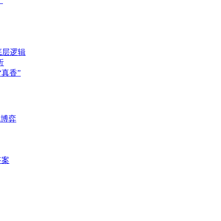
”
底层逻辑
析
真香”
死博弈
答案