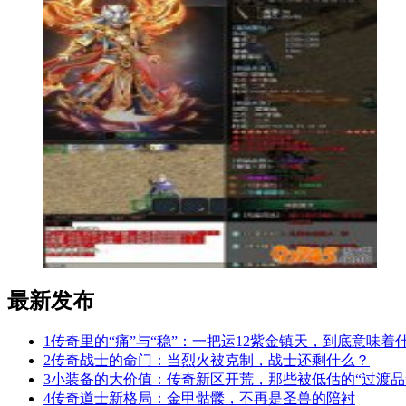
最新发布
1
传奇里的“痛”与“稳”：一把运12紫金镇天，到底意味着
2
传奇战士的命门：当烈火被克制，战士还剩什么？
3
小装备的大价值：传奇新区开荒，那些被低估的“过渡品
4
传奇道士新格局：金甲骷髅，不再是圣兽的陪衬