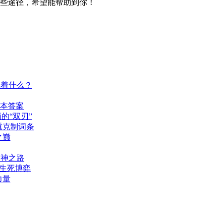
一些途径，希望能帮助到你！
味着什么？
版本答案
的“双刃”
重克制词条
之巅
封神之路
的生死博弈
力量