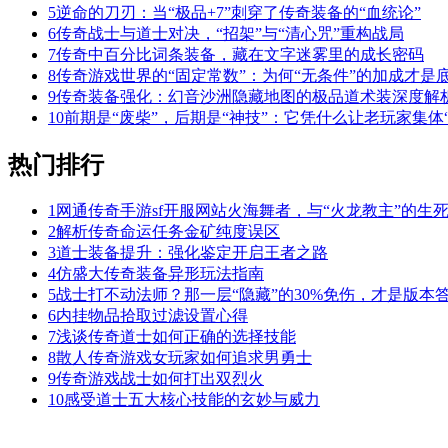
5
逆命的刀刃：当“极品+7”刺穿了传奇装备的“血统论”
6
传奇战士与道士对决，“招架”与“清心咒”重构战局
7
传奇中百分比词条装备，藏在文字迷雾里的成长密码
8
传奇游戏世界的“固定常数”：为何“无条件”的加成才是
9
传奇装备强化：幻音沙洲隐藏地图的极品道术装深度解
10
前期是“废柴”，后期是“神技”：它凭什么让老玩家集体“
热门排行
1
网通传奇手游sf开服网站火海舞者，与“火龙教主”的生
2
解析传奇命运任务金矿纯度误区
3
道士装备提升：强化鉴定开启王者之路
4
仿盛大传奇装备异形玩法指南
5
战士打不动法师？那一层“隐藏”的30%免伤，才是版本
6
内挂物品拾取过滤设置心得
7
浅谈传奇道士如何正确的选择技能
8
散人传奇游戏女玩家如何追求男勇士
9
传奇游戏战士如何打出双烈火
10
感受道士五大核心技能的玄妙与威力