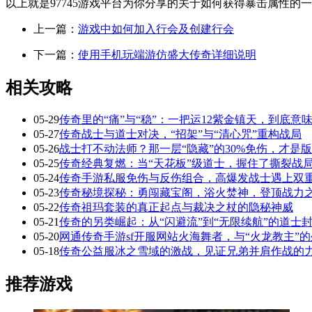
以上就是97745游戏平台为你分享的关于如何获得暴击属性的
上一篇：
游戏中如何加入行会及创建行会
下一篇：
使用手机玩端游仿盛大传奇详细说明
相关攻略
05-29
传奇里的“痛”与“稳”：一把运12紫金镇天，到底意
05-27
传奇战士与道士对决，“招架”与“清心咒”重构战局
05-26
战士打不动法师？那一层“隐藏”的30%免伤，才是
05-25
传奇经典复燃：当“天花板”级道士，握住了撕裂战局
05-24
传奇手游私服免伤与反伤组合，高爆发战士遇上双
05-23
传奇秘境探秘：勇闯藏宝阁，浴火焚神，登顶战力
05-22
传奇祖玛套装的真正起点与裁决之杖的隐秘神威
05-21
传奇的另类崛起：从“闪避流”到“无限续航”的道士
05-20
网通传奇手游sf开服网站火海舞者，与“火龙教主”
05-18
传奇公益服冰之雪域的激战，见证兄弟并肩作战的
推荐游戏