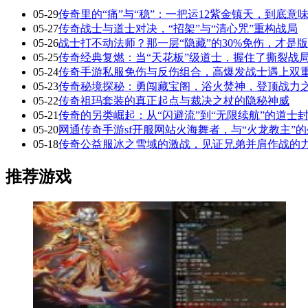
05-29
传奇里的“痛”与“稳”：一把运12紫金镇天，到底意
05-27
传奇战士与道士对决，“招架”与“清心咒”重构战局
05-26
战士打不动法师？那一层“隐藏”的30%免伤，才是
05-25
传奇经典复燃：当“天花板”级道士，握住了撕裂战局
05-24
传奇手游私服免伤与反伤组合，高爆发战士遇上双
05-23
传奇秘境探秘：勇闯藏宝阁，浴火焚神，登顶战力
05-22
传奇祖玛套装的真正起点与裁决之杖的隐秘神威
05-21
传奇的另类崛起：从“闪避流”到“无限续航”的道士
05-20
网通传奇手游sf开服网站火海舞者，与“火龙教主”
05-18
传奇公益服冰之雪域的激战，见证兄弟并肩作战的
推荐游戏