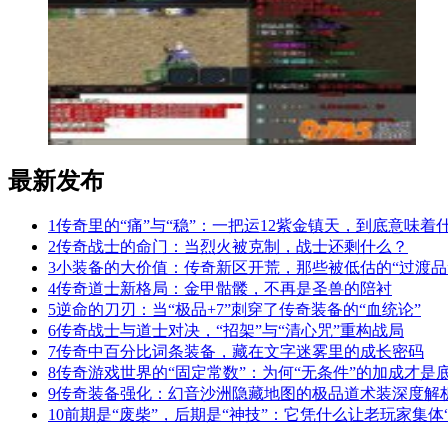
最新发布
1
传奇里的“痛”与“稳”：一把运12紫金镇天，到底意味着
2
传奇战士的命门：当烈火被克制，战士还剩什么？
3
小装备的大价值：传奇新区开荒，那些被低估的“过渡品
4
传奇道士新格局：金甲骷髅，不再是圣兽的陪衬
5
逆命的刀刃：当“极品+7”刺穿了传奇装备的“血统论”
6
传奇战士与道士对决，“招架”与“清心咒”重构战局
7
传奇中百分比词条装备，藏在文字迷雾里的成长密码
8
传奇游戏世界的“固定常数”：为何“无条件”的加成才是
9
传奇装备强化：幻音沙洲隐藏地图的极品道术装深度解
10
前期是“废柴”，后期是“神技”：它凭什么让老玩家集体“