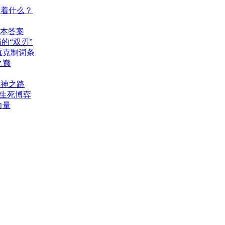
味着什么？
版本答案
的“双刃”
重克制词条
之巅
封神之路
的生死博弈
力量