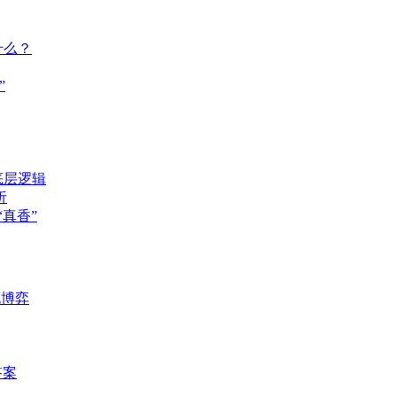
什么？
”
底层逻辑
析
真香”
死博弈
答案