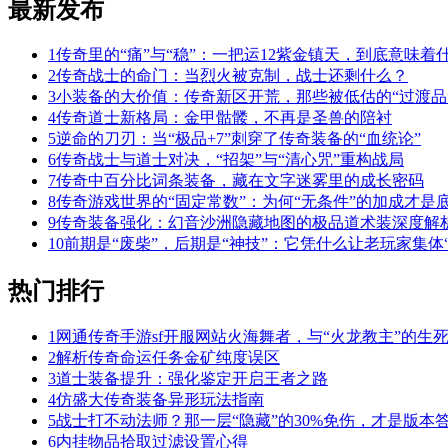
最新发布
1
传奇里的“痛”与“稳”：一把运12紫金镇天，到底意味着
2
传奇战士的命门：当烈火被克制，战士还剩什么？
3
小装备的大价值：传奇新区开荒，那些被低估的“过渡品
4
传奇道士新格局：金甲骷髅，不再是圣兽的陪衬
5
逆命的刀刃：当“极品+7”刺穿了传奇装备的“血统论”
6
传奇战士与道士对决，“招架”与“清心咒”重构战局
7
传奇中百分比词条装备，藏在文字迷雾里的成长密码
8
传奇游戏世界的“固定常数”：为何“无条件”的加成才是
9
传奇装备强化：幻音沙洲隐藏地图的极品道术装深度解
10
前期是“废柴”，后期是“神技”：它凭什么让老玩家集体“
热门排行
1
网通传奇手游sf开服网站火海舞者，与“火龙教主”的生
2
解析传奇命运任务金矿纯度误区
3
道士装备提升：强化鉴定开启王者之路
4
仿盛大传奇装备异形玩法指南
5
战士打不动法师？那一层“隐藏”的30%免伤，才是版本
6
内挂物品拾取过滤设置心得