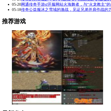
05-20
网通传奇手游sf开服网站火海舞者，与“火龙教主”
05-18
传奇公益服冰之雪域的激战，见证兄弟并肩作战的
推荐游戏