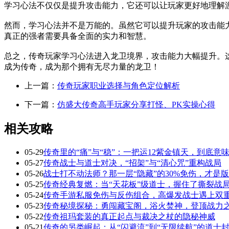
学习心法不仅仅是提升攻击能力，它还可以让玩家更好地理解
然而，学习心法并不是万能的。虽然它可以提升玩家的攻击能
真正的强者需要具备全面的实力和智慧。
总之，传奇玩家学习心法进入龙卫境界，攻击能力大幅提升。
成为传奇，成为那个拥有无尽力量的龙卫！
上一篇：
传奇玩家职业选择与角色定位解析
下一篇：
仿盛大传奇高手玩家分享打怪、PK实操心得
相关攻略
05-29
传奇里的“痛”与“稳”：一把运12紫金镇天，到底意
05-27
传奇战士与道士对决，“招架”与“清心咒”重构战局
05-26
战士打不动法师？那一层“隐藏”的30%免伤，才是
05-25
传奇经典复燃：当“天花板”级道士，握住了撕裂战局
05-24
传奇手游私服免伤与反伤组合，高爆发战士遇上双
05-23
传奇秘境探秘：勇闯藏宝阁，浴火焚神，登顶战力
05-22
传奇祖玛套装的真正起点与裁决之杖的隐秘神威
05-21
传奇的另类崛起：从“闪避流”到“无限续航”的道士