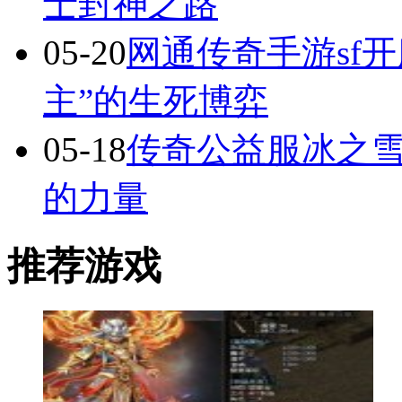
士封神之路
05-20
网通传奇手游sf
主”的生死博弈
05-18
传奇公益服冰之
的力量
推荐游戏