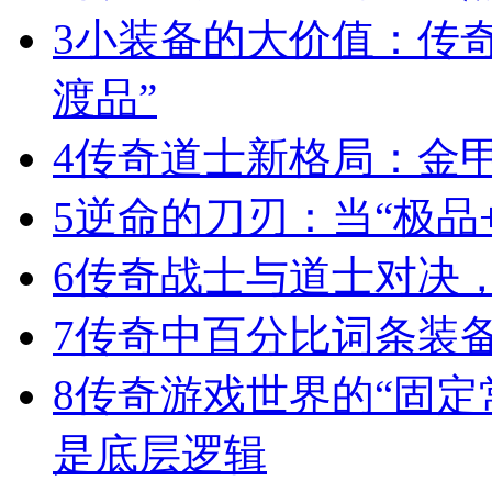
3
小装备的大价值：传
渡品”
4
传奇道士新格局：金
5
逆命的刀刃：当“极品+
6
传奇战士与道士对决，
7
传奇中百分比词条装
8
传奇游戏世界的“固定
是底层逻辑