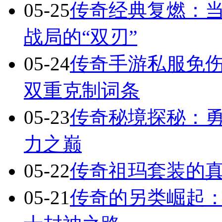
05-25
传奇经典复燃：当
战局的“双刃”
05-24
传奇手游私服免
双重克制词条
05-23
传奇秘境探秘：
力之巅
05-22
传奇祖玛套装的
05-21
传奇的另类崛起：