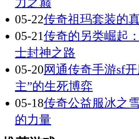
力之巅
05-22
传奇祖玛套装的
05-21
传奇的另类崛起：
士封神之路
05-20
网通传奇手游sf
主”的生死博弈
05-18
传奇公益服冰之
的力量