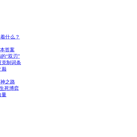
味着什么？
版本答案
的“双刃”
重克制词条
之巅
封神之路
的生死博弈
力量