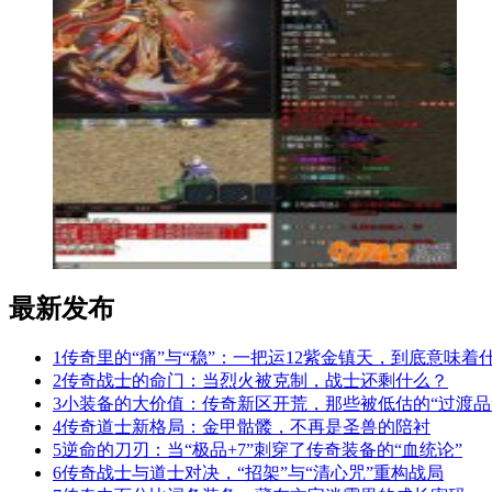
最新发布
1
传奇里的“痛”与“稳”：一把运12紫金镇天，到底意味着
2
传奇战士的命门：当烈火被克制，战士还剩什么？
3
小装备的大价值：传奇新区开荒，那些被低估的“过渡品
4
传奇道士新格局：金甲骷髅，不再是圣兽的陪衬
5
逆命的刀刃：当“极品+7”刺穿了传奇装备的“血统论”
6
传奇战士与道士对决，“招架”与“清心咒”重构战局