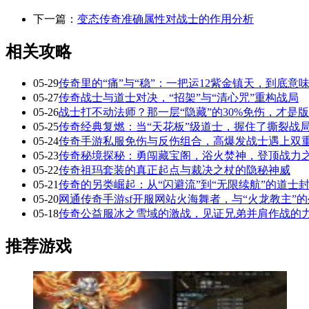
下一篇：
变态传奇准确属性对战士的作用分析
相关攻略
05-29
传奇里的“痛”与“稳”：一把运12紫金镇天，到底意
05-27
传奇战士与道士对决，“招架”与“清心咒”重构战局
05-26
战士打不动法师？那一层“隐藏”的30%免伤，才是
05-25
传奇经典复燃：当“天花板”级道士，握住了撕裂战局
05-24
传奇手游私服免伤与反伤组合，高爆发战士遇上双
05-23
传奇秘境探秘：勇闯藏宝阁，浴火焚神，登顶战力
05-22
传奇祖玛套装的真正起点与裁决之杖的隐秘神威
05-21
传奇的另类崛起：从“闪避流”到“无限续航”的道士
05-20
网通传奇手游sf开服网站火海舞者，与“火龙教主”
05-18
传奇公益服冰之雪域的激战，见证兄弟并肩作战的
推荐游戏