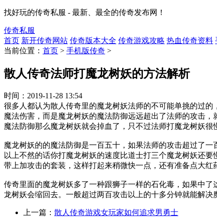
找好玩的传奇私服 - 最新、最全的传奇发布网！
传奇私服
首页
新开传奇网站
传奇版本大全
传奇游戏攻略
热血传奇资料
当前位置：
首页
>
手机版传奇
>
散人传奇法师打魔龙树妖的方法解析
时间：
2019-11-28 13:54
很多人都认为散人传奇里的魔龙树妖法师的不可能单挑的过的
魔法伤害，而是魔龙树妖的魔法防御远远超出了法师的攻击，
魔法防御那么魔龙树妖就会掉血了，只不过法师打魔龙树妖很
魔龙树妖的的魔法防御是一百五十，如果法师的攻击超过了一
以上不然的话你打魔龙树妖的速度比道士打三个魔龙树妖还要
带上加攻击的套装，这样打起来稍微快一点，还有准备点大红
传奇里面的魔龙树妖多了一种跟狮子一样的石化毒，如果中了
龙树妖会缩回去。一般超过两百攻击以上的十多分钟就能解决
上一篇：
散人传奇游戏女玩家如何追求男勇士