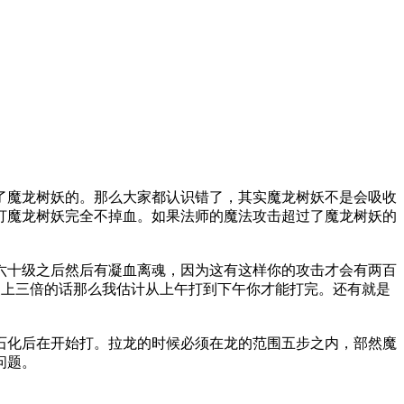
了魔龙树妖的。那么大家都认识错了，其实魔龙树妖不是会吸收
打魔龙树妖完全不掉血。如果法师的魔法攻击超过了魔龙树妖的
六十级之后然后有凝血离魂，因为这有这样你的攻击才会有两百
慢上三倍的话那么我估计从上午打到下午你才能打完。还有就是
石化后在开始打。拉龙的时候必须在龙的范围五步之内，部然魔
问题。