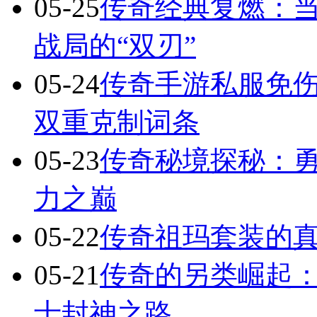
05-25
传奇经典复燃：当
战局的“双刃”
05-24
传奇手游私服免
双重克制词条
05-23
传奇秘境探秘：
力之巅
05-22
传奇祖玛套装的
05-21
传奇的另类崛起：
士封神之路