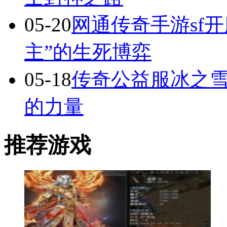
05-20
网通传奇手游sf
主”的生死博弈
05-18
传奇公益服冰之
的力量
推荐游戏