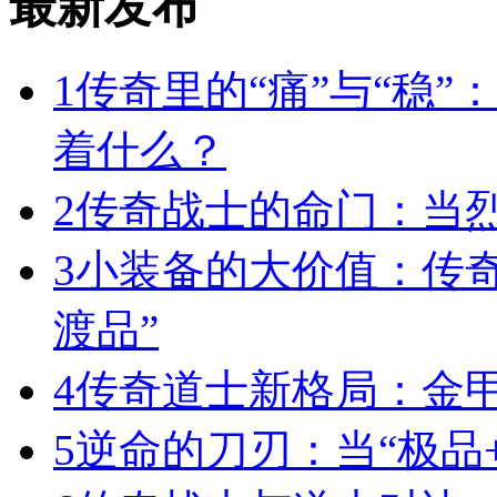
最新发布
1
传奇里的“痛”与“稳”
着什么？
2
传奇战士的命门：当
3
小装备的大价值：传
渡品”
4
传奇道士新格局：金
5
逆命的刀刃：当“极品+