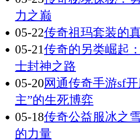
力之巅
05-22
传奇祖玛套装的
05-21
传奇的另类崛起：
士封神之路
05-20
网通传奇手游sf
主”的生死博弈
05-18
传奇公益服冰之
的力量