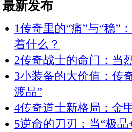
最新发布
1
传奇里的“痛”与“稳”
着什么？
2
传奇战士的命门：当
3
小装备的大价值：传
渡品”
4
传奇道士新格局：金
5
逆命的刀刃：当“极品+