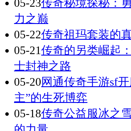
05-23
传奇秘境探秘：
力之巅
05-22
传奇祖玛套装的
05-21
传奇的另类崛起：
士封神之路
05-20
网通传奇手游sf
主”的生死博弈
05-18
传奇公益服冰之
的力量