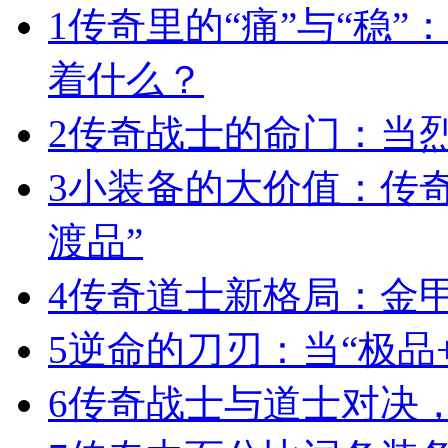
1
传奇里的“痛”与“稳”
着什么？
2
传奇战士的命门：当
3
小装备的大价值：传
渡品”
4
传奇道士新格局：金
5
逆命的刀刃：当“极品+
6
传奇战士与道士对决，