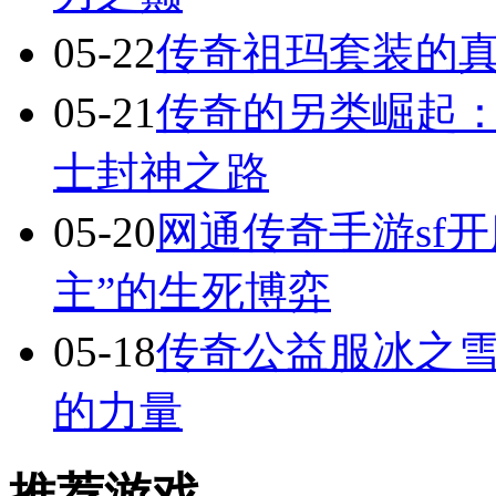
05-22
传奇祖玛套装的
05-21
传奇的另类崛起：
士封神之路
05-20
网通传奇手游sf
主”的生死博弈
05-18
传奇公益服冰之
的力量
推荐游戏