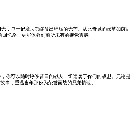
刀光，每一记魔法都绽放出璀璨的光芒。从比奇城的绿草如茵到
的回忆杀，更能体验到前所未有的视觉震撼。
作，你可以随时呼唤昔日的战友，组建属于你们的战盟。无论是
奇故事，重温当年那份为荣誉而战的兄弟情谊。