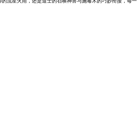
师的流星火雨，还是道士的召唤神兽与施毒术的巧妙衔接，每一