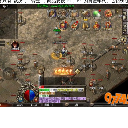
有“裁决”、“骨玉”，药品要按“F1、F2”的黄金年代。它仿