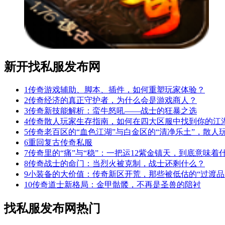
新开找私服发布网
1
传奇游戏辅助、脚本、插件，如何重塑玩家体验？
2
传奇经济的真正守护者，为什么会是游戏商人？
3
传奇新技能解析：蛮牛怒吼——战士的狂暴之选
4
传奇散人玩家生存指南，如何在四大区服中找到你的江
5
传奇老百区的“血色江湖”与白金区的“清净乐土”，散人
6
重回复古传奇私服
7
传奇里的“痛”与“稳”：一把运12紫金镇天，到底意味着
8
传奇战士的命门：当烈火被克制，战士还剩什么？
9
小装备的大价值：传奇新区开荒，那些被低估的“过渡品
10
传奇道士新格局：金甲骷髅，不再是圣兽的陪衬
找私服发布网热门