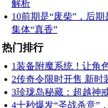
解析
10
前期是“废柴”，后期
集体“真香”
热门排行
1
装备附魔系统！让角
2
传奇令限时开售 新时
3
珍珑岛秘藏：超越神
4
十秒爆发“圣战杀意”