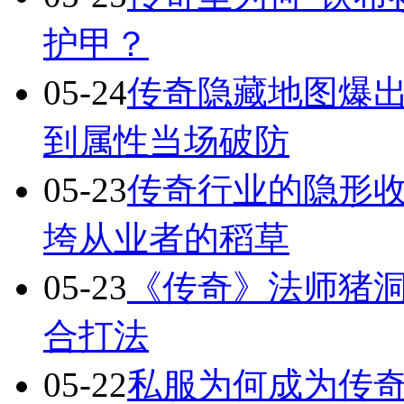
护甲？
05-24
传奇隐藏地图爆出
到属性当场破防
05-23
传奇行业的隐形
垮从业者的稻草
05-23
《传奇》法师猪洞
合打法
05-22
私服为何成为传