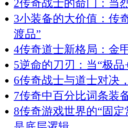
2
传奇战士的命门：当
3
小装备的大价值：传
渡品”
4
传奇道士新格局：金
5
逆命的刀刃：当“极品+
6
传奇战士与道士对决，
7
传奇中百分比词条装
8
传奇游戏世界的“固定
是底层逻辑