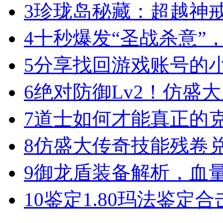
3
珍珑岛秘藏：超越神
4
十秒爆发“圣战杀意”
5
分享找回游戏账号的
6
绝对防御Lv2！仿盛
7
道士如何才能真正的
8
仿盛大传奇技能残卷
9
御龙盾装备解析，血
10
鉴定1.80玛法鉴定