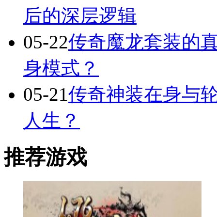
后的深层逻辑
05-22
传奇魔龙套装的
身模式？
05-21
传奇神装在身与轮
人生？
推荐游戏