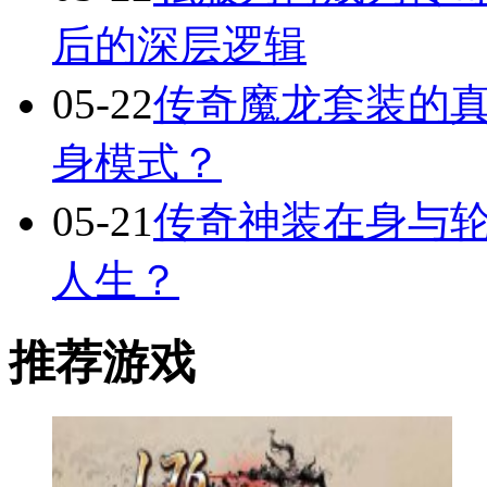
后的深层逻辑
05-22
传奇魔龙套装的
身模式？
05-21
传奇神装在身与轮
人生？
推荐游戏