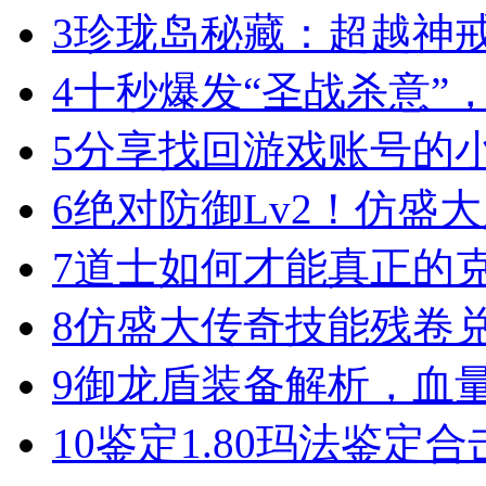
3
珍珑岛秘藏：超越神
4
十秒爆发“圣战杀意”
5
分享找回游戏账号的
6
绝对防御Lv2！仿盛
7
道士如何才能真正的
8
仿盛大传奇技能残卷
9
御龙盾装备解析，血
10
鉴定1.80玛法鉴定