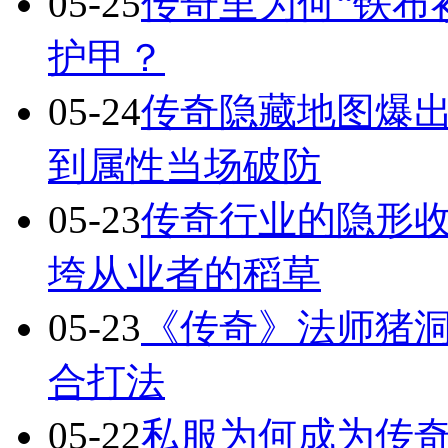
05-25
传奇里为何“铁布
护甲？
05-24
传奇隐藏地图爆出
到属性当场破防
05-23
传奇行业的隐形
垮从业者的稻草
05-23
《传奇》法师猪洞
合打法
05-22
私服为何成为传