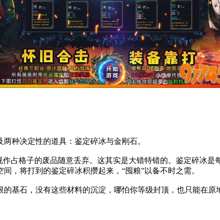
及两种决定性的道具：鉴定碎冰与金刚石。
”视作占格子的废品随意丢弃。这其实是大错特错的。鉴定碎冰是
间，将打到的鉴定碎冰积攒起来，“囤粮”以备不时之需。
限的基石，没有这些材料的沉淀，哪怕你等级封顶，也只能在原