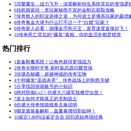
5
涅槃重生，战力飞升：深度解析转生系统背后的变强逻
6
挂机致富经：老玩家秘而不宣的金刚石获取攻略
7
传奇散人的职业选择之道，为何道士是佛系玩家的最优
8
传奇氪金大佬为什么打不过一个“白嫖”玩家？
9
传奇新人必看：搞懂金币和元宝，发育速度直接起飞！
10
传奇死亡背后的“爆装”真相，你的血泪史都是错觉
热门排行
1
装备附魔系统！让角色获得更强战力
2
传奇令限时开售 新时装武器闪耀登场
3
珍珑岛秘藏：超越神戒的传奇宝物
4
十秒爆发“圣战杀意”，传奇战场上的制胜关键
5
分享找回游戏账号的小知识
6
绝对防御Lv2！仿盛大八级军鼓横空出世！
7
道士如何才能真正的克制战士
8
仿盛大传奇技能残卷兑换说明
9
御龙盾装备解析，血量暴增切割如神！
10
鉴定1.80玛法鉴定合击 回归原始再现经典