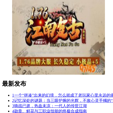
最新发布
1
一个“拼凑”出来的幻境，怎么就成了老玩家心里永远的
2
记忆深处的谜题：当三眼护腕的光辉，不敌心灵手镯的“
3
骑战已逝，热血未凉：一代人的传世江湖
4
勋章、鲜花与三职业技能的终极合成指南