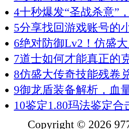
4
十秒爆发“圣战杀意”
5
分享找回游戏账号的
6
绝对防御Lv2！仿盛
7
道士如何才能真正的
8
仿盛大传奇技能残卷
9
御龙盾装备解析，血
10
鉴定1.80玛法鉴定
Copyright © 2026 977