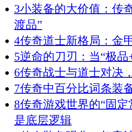
3
小装备的大价值：传
渡品”
4
传奇道士新格局：金
5
逆命的刀刃：当“极品+
6
传奇战士与道士对决，
7
传奇中百分比词条装
8
传奇游戏世界的“固定
是底层逻辑