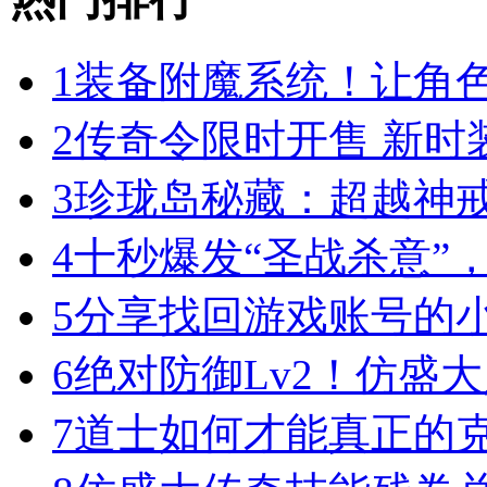
1
装备附魔系统！让角
2
传奇令限时开售 新时
3
珍珑岛秘藏：超越神
4
十秒爆发“圣战杀意”
5
分享找回游戏账号的
6
绝对防御Lv2！仿盛
7
道士如何才能真正的