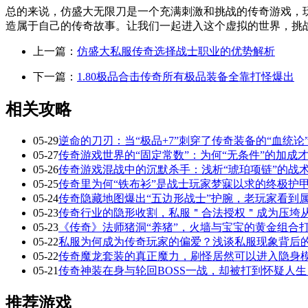
总的来说，仿盛大无限刀是一个充满刺激和挑战的传奇游戏，
造属于自己的传奇故事。让我们一起进入这个虚拟的世界，挑
上一篇：
仿盛大私服传奇选择战士职业的优势解析
下一篇：
1.80极品合击传奇所有极品装备全靠打怪爆出
相关攻略
05-29
逆命的刀刃：当“极品+7”刺穿了传奇装备的“血统论
05-27
传奇游戏世界的“固定常数”：为何“无条件”的加成
05-26
传奇游戏混战中的沉默杀手：浅析“琥珀项链”的战
05-25
传奇里为何“铁布衫”是战士玩家梦寐以求的终极护
05-24
传奇隐藏地图爆出“五边形战士”护腕，老玩家看到
05-23
传奇行业的隐形收割，私服＂合法授权＂成为压垮
05-23
《传奇》法师猪洞“养猪”，火墙与宝宝的黄金组合
05-22
私服为何成为传奇玩家的偏爱？浅谈私服现象背后
05-22
传奇魔龙套装的真正魔力，刷怪居然可以进入隐身
05-21
传奇神装在身与轮回BOSS一战，却被打到怀疑人生
推荐游戏