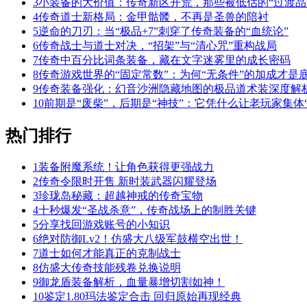
3
小装备的大价值：传奇新区开荒，那些被低估的“过渡品
4
传奇道士新格局：金甲骷髅，不再是圣兽的陪衬
5
逆命的刀刃：当“极品+7”刺穿了传奇装备的“血统论”
6
传奇战士与道士对决，“招架”与“清心咒”重构战局
7
传奇中百分比词条装备，藏在文字迷雾里的成长密码
8
传奇游戏世界的“固定常数”：为何“无条件”的加成才是
9
传奇装备强化：幻音沙洲隐藏地图的极品道术装深度解
10
前期是“废柴”，后期是“神技”：它凭什么让老玩家集体“
热门排行
1
装备附魔系统！让角色获得更强战力
2
传奇令限时开售 新时装武器闪耀登场
3
珍珑岛秘藏：超越神戒的传奇宝物
4
十秒爆发“圣战杀意”，传奇战场上的制胜关键
5
分享找回游戏账号的小知识
6
绝对防御Lv2！仿盛大八级军鼓横空出世！
7
道士如何才能真正的克制战士
8
仿盛大传奇技能残卷兑换说明
9
御龙盾装备解析，血量暴增切割如神！
10
鉴定1.80玛法鉴定合击 回归原始再现经典