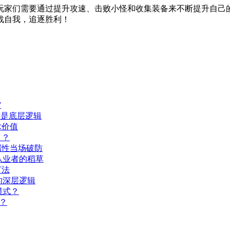
玩家们需要通过提升攻速、击败小怪和收集装备来不断提升自己
战自我，追逐胜利！
”
才是底层逻辑
术价值
甲？
属性当场破防
从业者的稻草
打法
的深层逻辑
模式？
？