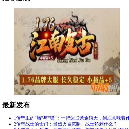
最新发布
1
传奇里的“痛”与“稳”：一把运12紫金镇天，到底意味着
2
传奇战士的命门：当烈火被克制，战士还剩什么？