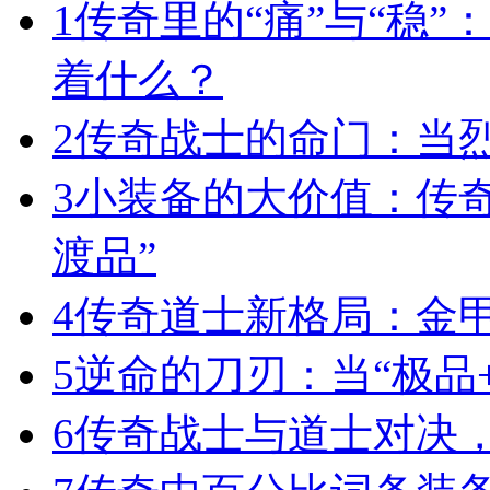
1
传奇里的“痛”与“稳”
着什么？
2
传奇战士的命门：当
3
小装备的大价值：传
渡品”
4
传奇道士新格局：金
5
逆命的刀刃：当“极品+
6
传奇战士与道士对决，