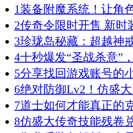
1
装备附魔系统！让角
2
传奇令限时开售 新时
3
珍珑岛秘藏：超越神
4
十秒爆发“圣战杀意”
5
分享找回游戏账号的
6
绝对防御Lv2！仿盛
7
道士如何才能真正的
8
仿盛大传奇技能残卷