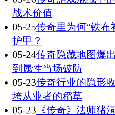
战术价值
05-25
传奇里为何“铁布
护甲？
05-24
传奇隐藏地图爆出
到属性当场破防
05-23
传奇行业的隐形
垮从业者的稻草
05-23
《传奇》法师猪洞