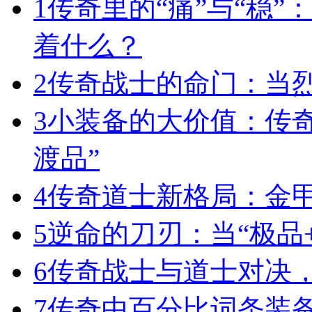
1
传奇里的“痛”与“稳”
着什么？
2
传奇战士的命门：当
3
小装备的大价值：传
渡品”
4
传奇道士新格局：金
5
逆命的刀刃：当“极品+
6
传奇战士与道士对决，
7
传奇中百分比词条装