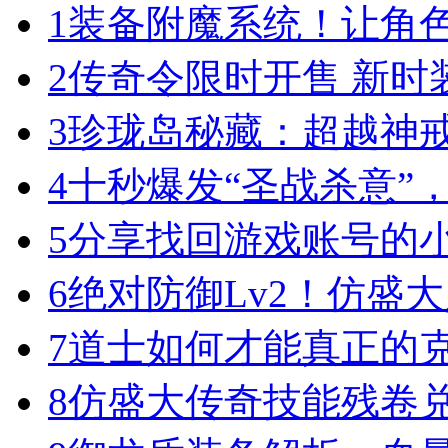
1
装备附魔系统！让角
2
传奇令限时开售 新时
3
珍珑岛秘藏：超越神
4
十秒爆发“圣战杀意”
5
分享找回游戏账号的
6
绝对防御Lv2！仿盛
7
道士如何才能真正的
8
仿盛大传奇技能残卷