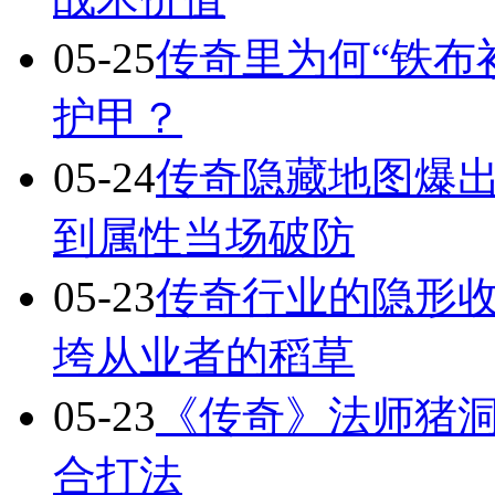
05-25
传奇里为何“铁布
护甲？
05-24
传奇隐藏地图爆出
到属性当场破防
05-23
传奇行业的隐形
垮从业者的稻草
05-23
《传奇》法师猪洞
合打法