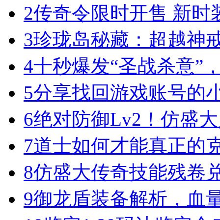
2
传奇令限时开售 新时
3
珍珑岛秘藏：超越神
4
十秒爆发“圣战杀意”
5
分享找回游戏账号的
6
绝对防御Lv2！仿盛
7
道士如何才能真正的
8
仿盛大传奇技能残卷
9
御龙盾装备解析，血