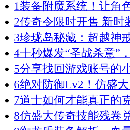
1
装备附魔系统！让角
2
传奇令限时开售 新时
3
珍珑岛秘藏：超越神
4
十秒爆发“圣战杀意”
5
分享找回游戏账号的
6
绝对防御Lv2！仿盛
7
道士如何才能真正的
8
仿盛大传奇技能残卷