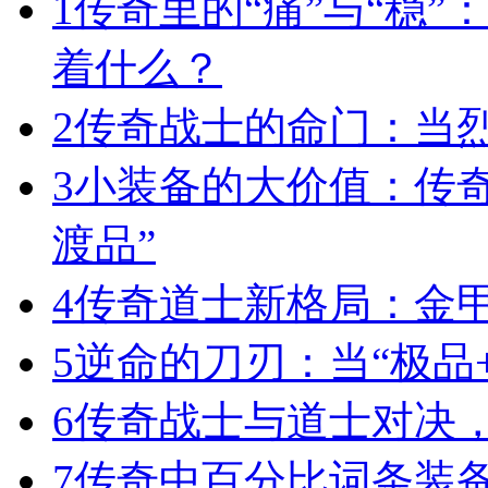
1
传奇里的“痛”与“稳”
着什么？
2
传奇战士的命门：当
3
小装备的大价值：传
渡品”
4
传奇道士新格局：金
5
逆命的刀刃：当“极品+
6
传奇战士与道士对决，
7
传奇中百分比词条装