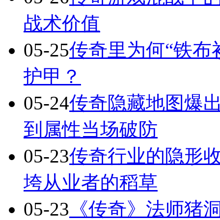
战术价值
05-25
传奇里为何“铁布
护甲？
05-24
传奇隐藏地图爆出
到属性当场破防
05-23
传奇行业的隐形
垮从业者的稻草
05-23
《传奇》法师猪洞