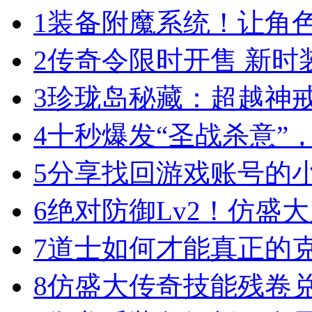
1
装备附魔系统！让角
2
传奇令限时开售 新时
3
珍珑岛秘藏：超越神
4
十秒爆发“圣战杀意”
5
分享找回游戏账号的
6
绝对防御Lv2！仿盛
7
道士如何才能真正的
8
仿盛大传奇技能残卷