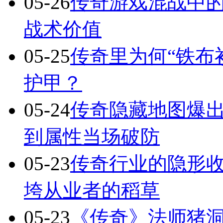
05-26
传奇游戏混战中的
战术价值
05-25
传奇里为何“铁布
护甲？
05-24
传奇隐藏地图爆出
到属性当场破防
05-23
传奇行业的隐形
垮从业者的稻草
05-23
《传奇》法师猪洞