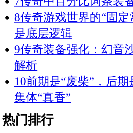
7
传奇中百分比词条装
8
传奇游戏世界的“固定
是底层逻辑
9
传奇装备强化：幻音
解析
10
前期是“废柴”，后期
集体“真香”
热门排行