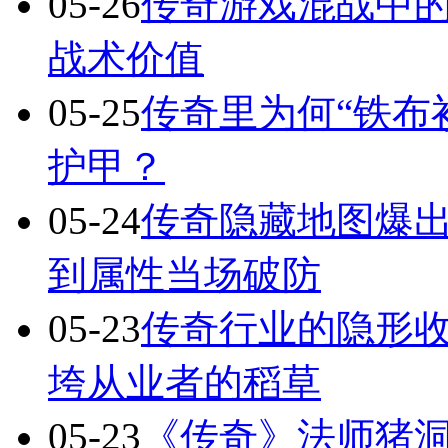
05-26
传奇游戏混战中的
战术价值
05-25
传奇里为何“铁布
护甲？
05-24
传奇隐藏地图爆出
到属性当场破防
05-23
传奇行业的隐形
垮从业者的稻草
05-23
《传奇》法师猪洞