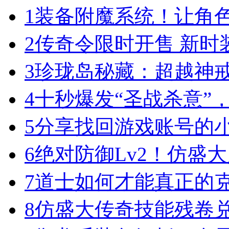
1
装备附魔系统！让角
2
传奇令限时开售 新时
3
珍珑岛秘藏：超越神
4
十秒爆发“圣战杀意”
5
分享找回游戏账号的
6
绝对防御Lv2！仿盛
7
道士如何才能真正的
8
仿盛大传奇技能残卷