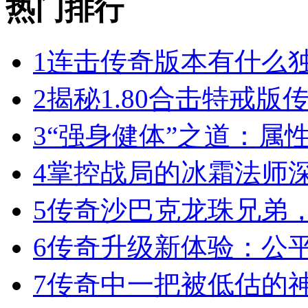
热门排行
1
连击传奇版本有什么
2
揭秘1.80合击特戒版
3
“强身健体”之道：属
4
掌控战局的冰霜法师
5
传奇沙巴克龙珠兄弟
6
传奇升级新体验：公
7
传奇中一把被低估的神