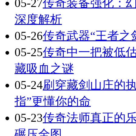
05-27
传奇装备强化：
深度解析
05-26
传奇武器“王者之
05-25
传奇中一把被低估
藏吸血之谜
05-24
刷穿藏剑山庄的执
指”更懂你的命
05-23
传奇法师真正的
碾压全图