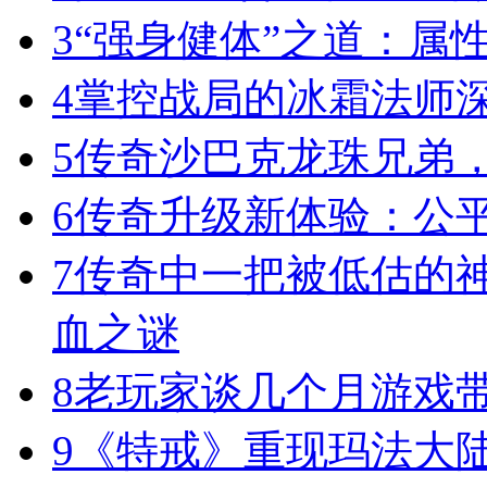
3
“强身健体”之道：属
4
掌控战局的冰霜法师
5
传奇沙巴克龙珠兄弟
6
传奇升级新体验：公
7
传奇中一把被低估的神
血之谜
8
老玩家谈几个月游戏
9
《特戒》重现玛法大