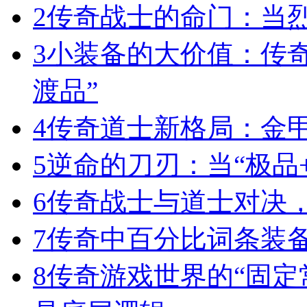
2
传奇战士的命门：当
3
小装备的大价值：传
渡品”
4
传奇道士新格局：金
5
逆命的刀刃：当“极品+
6
传奇战士与道士对决，
7
传奇中百分比词条装
8
传奇游戏世界的“固定