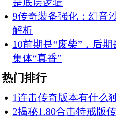
是底层逻辑
9
传奇装备强化：幻音
解析
10
前期是“废柴”，后期
集体“真香”
热门排行
1
连击传奇版本有什么
2
揭秘1.80合击特戒版