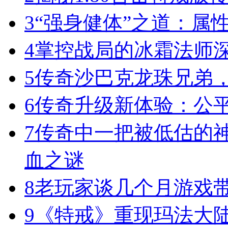
3
“强身健体”之道：属
4
掌控战局的冰霜法师
5
传奇沙巴克龙珠兄弟
6
传奇升级新体验：公
7
传奇中一把被低估的神
血之谜
8
老玩家谈几个月游戏
9
《特戒》重现玛法大