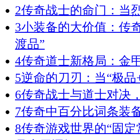
2
传奇战士的命门：当
3
小装备的大价值：传
渡品”
4
传奇道士新格局：金
5
逆命的刀刃：当“极品+
6
传奇战士与道士对决，
7
传奇中百分比词条装
8
传奇游戏世界的“固定