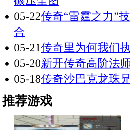
碾压全图
05-22
传奇“雷霆之力”
合
05-21
传奇里为何我们执
05-20
新开传奇高阶法
05-18
传奇沙巴克龙珠
推荐游戏