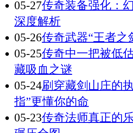
05-27
传奇装备强化：
深度解析
05-26
传奇武器“王者之
05-25
传奇中一把被低估
藏吸血之谜
05-24
刷穿藏剑山庄的执
指”更懂你的命
05-23
传奇法师真正的