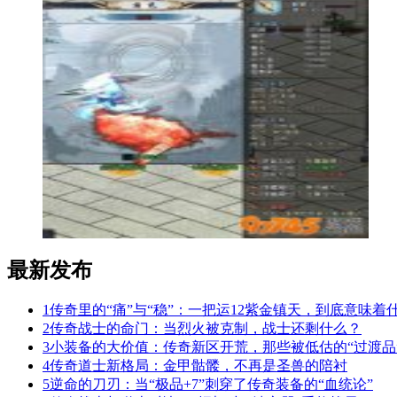
最新发布
1
传奇里的“痛”与“稳”：一把运12紫金镇天，到底意味着
2
传奇战士的命门：当烈火被克制，战士还剩什么？
3
小装备的大价值：传奇新区开荒，那些被低估的“过渡品
4
传奇道士新格局：金甲骷髅，不再是圣兽的陪衬
5
逆命的刀刃：当“极品+7”刺穿了传奇装备的“血统论”