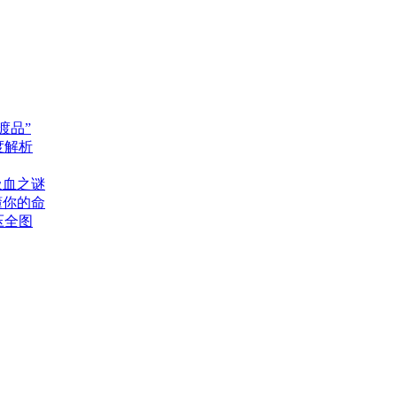
渡品”
度解析
吸血之谜
懂你的命
压全图