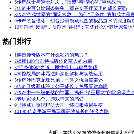
6
传奇战士与道士对决，“招架”与“清心咒”重构战局
7
传奇中百分比词条装备，藏在文字迷雾里的成长密码
8
传奇游戏世界的“固定常数”：为何“无条件”的加成才是
9
传奇装备强化：幻音沙洲隐藏地图的极品道术装深度解
10
前期是“废柴”，后期是“神技”：它凭什么让老玩家集体“
热门排行
1
连击传奇版本有什么独特的魅力？
2
揭秘1.80合击特戒版传奇商人的内幕
3
“强身健体”之道：属性提升与称号荣耀
4
掌控战局的冰霜法师深度解析与实战运用
5
传奇沙巴克龙珠兄弟，一斧之仇百倍奉还
6
传奇升级新体验：公平成长，免费直达巅峰
7
传奇中一把被低估的神器：揭开“绿玉屠龙”的隐藏吸血
8
老玩家谈几个月游戏带来的感受
9
《特戒》重现玛法大陆，怀旧服格局生变
10
1.85传奇手游平民玩家高效成长的逆袭之路
声明：本站所发布的传奇开服信息和SF