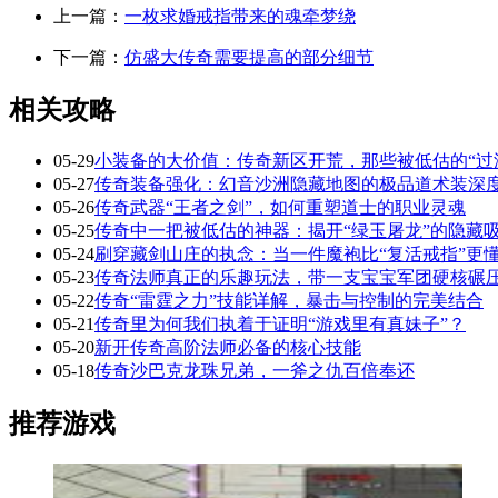
上一篇：
一枚求婚戒指带来的魂牵梦绕
下一篇：
仿盛大传奇需要提高的部分细节
相关攻略
05-29
小装备的大价值：传奇新区开荒，那些被低估的“过
05-27
传奇装备强化：幻音沙洲隐藏地图的极品道术装深
05-26
传奇武器“王者之剑”，如何重塑道士的职业灵魂
05-25
传奇中一把被低估的神器：揭开“绿玉屠龙”的隐藏
05-24
刷穿藏剑山庄的执念：当一件魔袍比“复活戒指”更
05-23
传奇法师真正的乐趣玩法，带一支宝宝军团硬核碾
05-22
传奇“雷霆之力”技能详解，暴击与控制的完美结合
05-21
传奇里为何我们执着于证明“游戏里有真妹子”？
05-20
新开传奇高阶法师必备的核心技能
05-18
传奇沙巴克龙珠兄弟，一斧之仇百倍奉还
推荐游戏