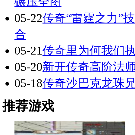
碾压全图
05-22
传奇“雷霆之力”
合
05-21
传奇里为何我们执
05-20
新开传奇高阶法
05-18
传奇沙巴克龙珠
推荐游戏