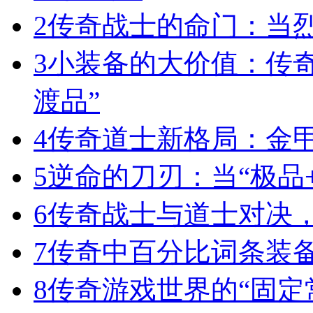
2
传奇战士的命门：当
3
小装备的大价值：传
渡品”
4
传奇道士新格局：金
5
逆命的刀刃：当“极品+
6
传奇战士与道士对决，
7
传奇中百分比词条装
8
传奇游戏世界的“固定