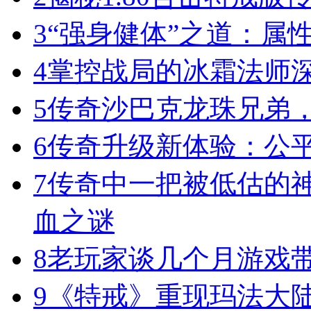
3
“强身健体”之道：属
4
掌控战局的冰霜法师
5
传奇沙巴克龙珠兄弟
6
传奇升级新体验：公
7
传奇中一把被低估的神
血之谜
8
老玩家谈几个月游戏
9
《特戒》重现玛法大