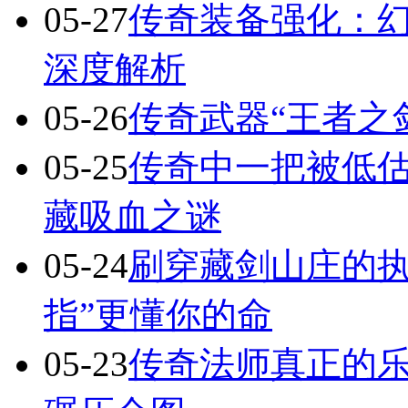
05-27
传奇装备强化：
深度解析
05-26
传奇武器“王者之
05-25
传奇中一把被低估
藏吸血之谜
05-24
刷穿藏剑山庄的执
指”更懂你的命
05-23
传奇法师真正的