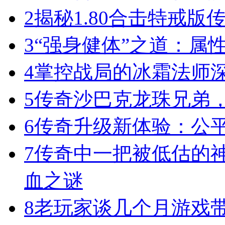
2
揭秘1.80合击特戒版
3
“强身健体”之道：属
4
掌控战局的冰霜法师
5
传奇沙巴克龙珠兄弟
6
传奇升级新体验：公
7
传奇中一把被低估的神
血之谜
8
老玩家谈几个月游戏