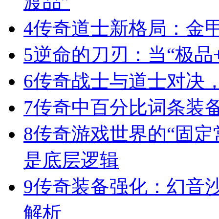
渡品”
4
传奇道士新格局：金
5
逆命的刀刃：当“极品+
6
传奇战士与道士对决，
7
传奇中百分比词条装
8
传奇游戏世界的“固定
是底层逻辑
9
传奇装备强化：幻音
解析