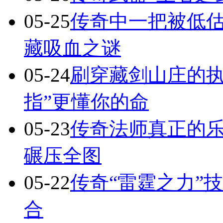
05-25
传奇中一把被低估
藏吸血之谜
05-24
刷穿藏剑山庄的执
指”更懂你的命
05-23
传奇法师真正的
碾压全图
05-22
传奇“雷霆之力”
合