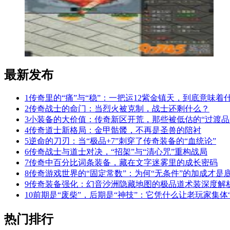
最新发布
1
传奇里的“痛”与“稳”：一把运12紫金镇天，到底意味着
2
传奇战士的命门：当烈火被克制，战士还剩什么？
3
小装备的大价值：传奇新区开荒，那些被低估的“过渡品
4
传奇道士新格局：金甲骷髅，不再是圣兽的陪衬
5
逆命的刀刃：当“极品+7”刺穿了传奇装备的“血统论”
6
传奇战士与道士对决，“招架”与“清心咒”重构战局
7
传奇中百分比词条装备，藏在文字迷雾里的成长密码
8
传奇游戏世界的“固定常数”：为何“无条件”的加成才是
9
传奇装备强化：幻音沙洲隐藏地图的极品道术装深度解
10
前期是“废柴”，后期是“神技”：它凭什么让老玩家集体“
热门排行