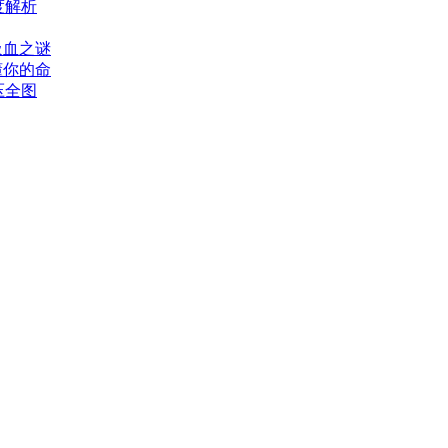
度解析
吸血之谜
懂你的命
压全图