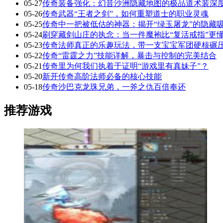
05-27
传奇装备强化：幻音沙洲隐藏地图的极品道术装深
05-26
传奇武器“王者之剑”，如何重塑道士的职业灵魂
05-25
传奇中一把被低估的神器：揭开“绿玉屠龙”的隐藏
05-24
刷穿藏剑山庄的执念：当一件魔袍比“复活戒指”更
05-23
传奇法师真正的乐趣玩法，带一支宝宝军团硬核碾
05-22
传奇“雷霆之力”技能详解，暴击与控制的完美结合
05-21
传奇里为何我们执着于证明“游戏里有真妹子”？
05-20
新开传奇高阶法师必备的核心技能
05-18
传奇沙巴克龙珠兄弟，一斧之仇百倍奉还
推荐游戏