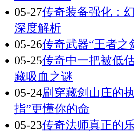
05-27
传奇装备强化：
深度解析
05-26
传奇武器“王者之
05-25
传奇中一把被低估
藏吸血之谜
05-24
刷穿藏剑山庄的执
指”更懂你的命
05-23
传奇法师真正的