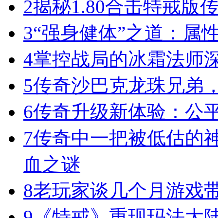
2
揭秘1.80合击特戒版
3
“强身健体”之道：属
4
掌控战局的冰霜法师
5
传奇沙巴克龙珠兄弟
6
传奇升级新体验：公
7
传奇中一把被低估的神
血之谜
8
老玩家谈几个月游戏
9
《特戒》重现玛法大