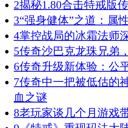
2
揭秘1.80合击特戒版
3
“强身健体”之道：属
4
掌控战局的冰霜法师
5
传奇沙巴克龙珠兄弟
6
传奇升级新体验：公
7
传奇中一把被低估的神
血之谜
8
老玩家谈几个月游戏