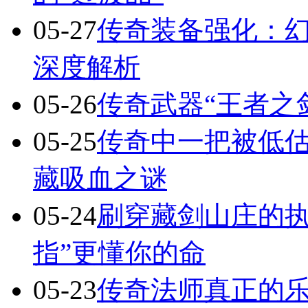
05-27
传奇装备强化：
深度解析
05-26
传奇武器“王者之
05-25
传奇中一把被低估
藏吸血之谜
05-24
刷穿藏剑山庄的执
指”更懂你的命
05-23
传奇法师真正的