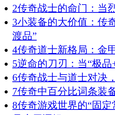
2
传奇战士的命门：当
3
小装备的大价值：传
渡品”
4
传奇道士新格局：金
5
逆命的刀刃：当“极品+
6
传奇战士与道士对决，
7
传奇中百分比词条装
8
传奇游戏世界的“固定