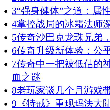
3
“强身健体”之道：属
4
掌控战局的冰霜法师
5
传奇沙巴克龙珠兄弟
6
传奇升级新体验：公
7
传奇中一把被低估的神
血之谜
8
老玩家谈几个月游戏
9
《特戒》重现玛法大