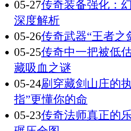
05-27
传奇装备强化：
深度解析
05-26
传奇武器“王者之
05-25
传奇中一把被低估
藏吸血之谜
05-24
刷穿藏剑山庄的执
指”更懂你的命
05-23
传奇法师真正的
碾压全图