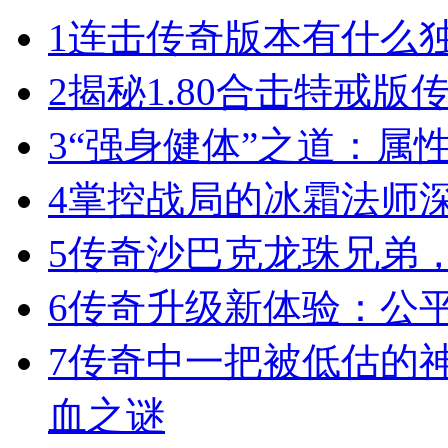
1
连击传奇版本有什么
2
揭秘1.80合击特戒版
3
“强身健体”之道：属
4
掌控战局的冰霜法师
5
传奇沙巴克龙珠兄弟
6
传奇升级新体验：公
7
传奇中一把被低估的神
血之谜