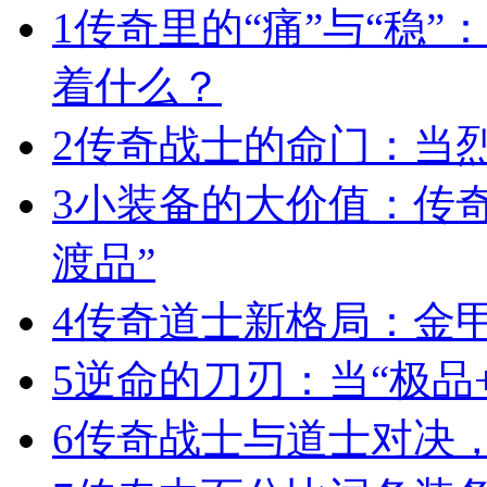
1
传奇里的“痛”与“稳”
着什么？
2
传奇战士的命门：当
3
小装备的大价值：传
渡品”
4
传奇道士新格局：金
5
逆命的刀刃：当“极品+
6
传奇战士与道士对决，