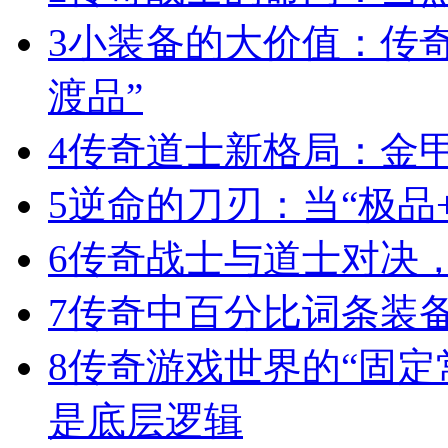
3
小装备的大价值：传
渡品”
4
传奇道士新格局：金
5
逆命的刀刃：当“极品+
6
传奇战士与道士对决，
7
传奇中百分比词条装
8
传奇游戏世界的“固定
是底层逻辑