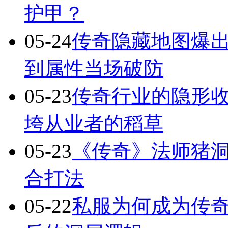
护甲？
05-24
传奇隐藏地图爆出
到属性当场破防
05-23
传奇行业的隐形
垮从业者的稻草
05-23
《传奇》法师猪洞
合打法
05-22
私服为何成为传