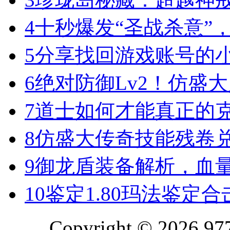
4
十秒爆发“圣战杀意”
5
分享找回游戏账号的
6
绝对防御Lv2！仿盛
7
道士如何才能真正的
8
仿盛大传奇技能残卷
9
御龙盾装备解析，血
10
鉴定1.80玛法鉴定
Copyright © 2026 977