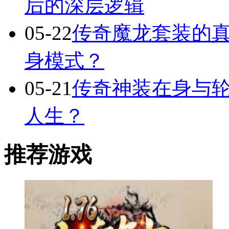
后的深层逻辑
05-22
传奇魔龙套装的
身模式？
05-21
传奇神装在身与轮
人生？
推荐游戏