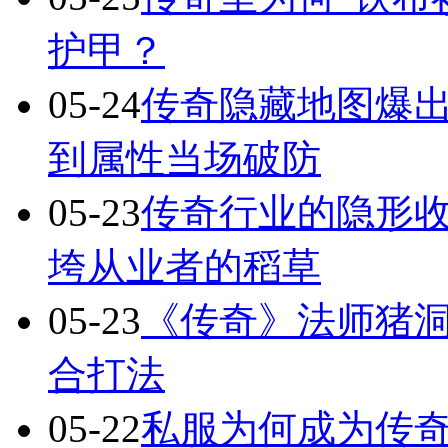
护甲？
05-24
传奇隐藏地图爆出
到属性当场破防
05-23
传奇行业的隐形
垮从业者的稻草
05-23
《传奇》法师猪洞
合打法
05-22
私服为何成为传