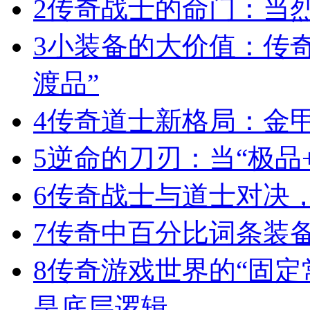
2
传奇战士的命门：当
3
小装备的大价值：传
渡品”
4
传奇道士新格局：金
5
逆命的刀刃：当“极品+
6
传奇战士与道士对决，
7
传奇中百分比词条装
8
传奇游戏世界的“固定
是底层逻辑