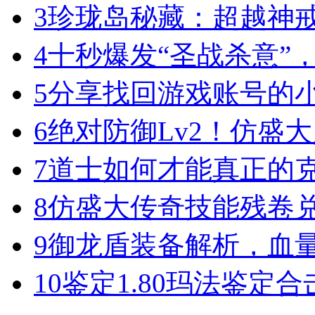
3
珍珑岛秘藏：超越神
4
十秒爆发“圣战杀意”
5
分享找回游戏账号的
6
绝对防御Lv2！仿盛
7
道士如何才能真正的
8
仿盛大传奇技能残卷
9
御龙盾装备解析，血
10
鉴定1.80玛法鉴定