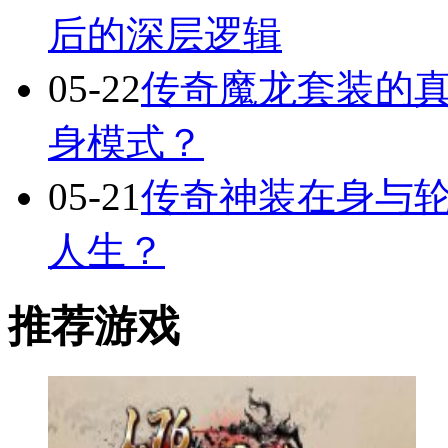
后的深层逻辑
05-22
传奇魔龙套装的
身模式？
05-21
传奇神装在身与轮
人生？
推荐游戏