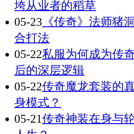
垮从业者的稻草
05-23
《传奇》法师猪洞
合打法
05-22
私服为何成为传
后的深层逻辑
05-22
传奇魔龙套装的
身模式？
05-21
传奇神装在身与轮