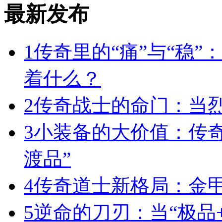
最新发布
1
传奇里的“痛”与“稳”
着什么？
2
传奇战士的命门：当
3
小装备的大价值：传
渡品”
4
传奇道士新格局：金
5
逆命的刀刃：当“极品+