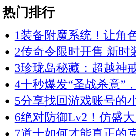
热门排行
1
装备附魔系统！让角
2
传奇令限时开售 新时
3
珍珑岛秘藏：超越神
4
十秒爆发“圣战杀意”
5
分享找回游戏账号的
6
绝对防御Lv2！仿盛
7
道士如何才能真正的