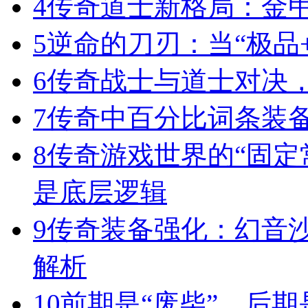
4
传奇道士新格局：金
5
逆命的刀刃：当“极品+
6
传奇战士与道士对决，
7
传奇中百分比词条装
8
传奇游戏世界的“固定
是底层逻辑
9
传奇装备强化：幻音
解析
10
前期是“废柴”，后期