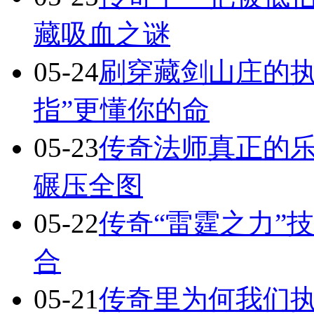
藏吸血之谜
05-24
刷穿藏剑山庄的执
指”更懂你的命
05-23
传奇法师真正的
碾压全图
05-22
传奇“雷霆之力”
合
05-21
传奇里为何我们执