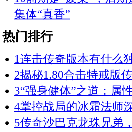
集体“真香”
热门排行
1
连击传奇版本有什么
2
揭秘1.80合击特戒版
3
“强身健体”之道：属
4
掌控战局的冰霜法师
5
传奇沙巴克龙珠兄弟