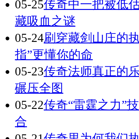
05-25
传奇中一把被低估
藏吸血之谜
05-24
刷穿藏剑山庄的执
指”更懂你的命
05-23
传奇法师真正的
碾压全图
05-22
传奇“雷霆之力”
合
05-21
传奇里为何我们执