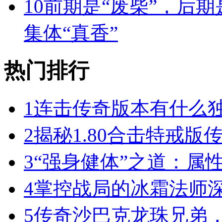
10
前期是“废柴”，后期
集体“真香”
热门排行
1
连击传奇版本有什么
2
揭秘1.80合击特戒版
3
“强身健体”之道：属
4
掌控战局的冰霜法师
5
传奇沙巴克龙珠兄弟