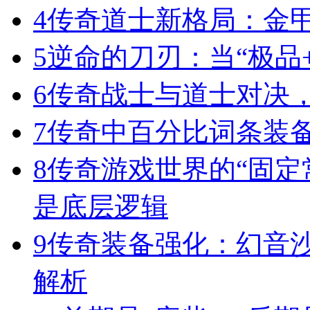
4
传奇道士新格局：金
5
逆命的刀刃：当“极品+
6
传奇战士与道士对决，
7
传奇中百分比词条装
8
传奇游戏世界的“固定
是底层逻辑
9
传奇装备强化：幻音
解析