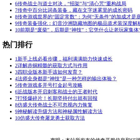
6
传奇战士与道士对决，“招架”与“清心咒”重构战局
7
传奇中百分比词条装备，藏在文字迷雾里的成长密码
8
传奇游戏世界的“固定常数”：为何“无条件”的加成才是
9
传奇装备强化：幻音沙洲隐藏地图的极品道术装深度解
10
前期是“废柴”，后期是“神技”：它凭什么让老玩家集体“
热门排行
1
新手上线必看步骤，福利满满助力快速成长
2
详解赤铜精髓的获取方式与作用
3
四职业版本新手该如何发育？
4
法师全身都是“神技”是一种怎样的输出体验？
5
传奇游戏多开号打金起号攻略
6
近战版本开启刺客和战士的王者时代
7
打怪爆碎片！长期坚持付出就有回报
8
仿盛大传奇战士不可忽视内力恢复
9
神秘解读升级方法和神秘属性解读方法
10
仿盛大传奇屠龙勇士获取方法