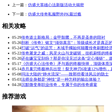
上一篇：
仿盛大英雄心法新版活动大揭密
下一篇：
仿盛大传奇私服野外PK最过瘾
相关攻略
05-29
传奇道士新格局：金甲骷髅，不再是圣兽的陪衬
05-26
剖析《传奇》铭文“须弥真言”：等级成长才是真正
05-24
打破“运气”的诅咒：木域手镯如何颠覆传奇刷图经
05-22
传奇屠龙之威：风灵火山与龙破斩，挂机刷怪的终
05-20
还在嫌宝宝刮痧？那是你没见过这条“定心项链”，
05-17
《仿盛大心法传奇》矛与盾的终极抉择，顶级体质
05-14
赤月巢穴终极神兵出世！裂天神刃6攻速12%增伤
05-08
玛法大陆的“静水流深”——致那些看淡风云的隐士
05-03
法师全身都是“神技”是一种怎样的输出体验？
04-28
沉默微变单职业传奇，专属于你的传奇盛宴
推荐游戏