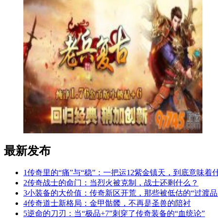
最新发布
1
传奇里的“痛”与“稳”：一把运12紫金镇天，到底意味着
2
传奇战士的命门：当烈火被克制，战士还剩什么？
3
小装备的大价值：传奇新区开荒，那些被低估的“过渡品
4
传奇道士新格局：金甲骷髅，不再是圣兽的陪衬
5
逆命的刀刃：当“极品+7”刺穿了传奇装备的“血统论”