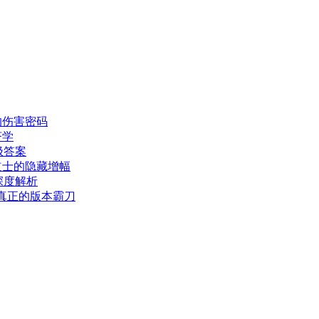
的伤害密码
济学
极答案
道士的隐藏增幅
深度解析
，真正的版本霸刀