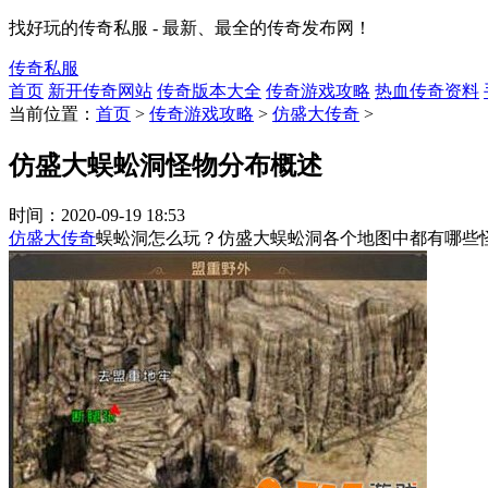
找好玩的传奇私服 - 最新、最全的传奇发布网！
传奇私服
首页
新开传奇网站
传奇版本大全
传奇游戏攻略
热血传奇资料
当前位置：
首页
>
传奇游戏攻略
>
仿盛大传奇
>
仿盛大蜈蚣洞怪物分布概述
时间：
2020-09-19 18:53
仿盛大传奇
蜈蚣洞怎么玩？仿盛大蜈蚣洞各个地图中都有哪些