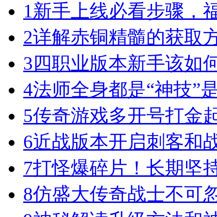
1
新手上线必看步骤，
2
详解赤铜精髓的获取
3
四职业版本新手该如
4
法师全身都是“神技”
5
传奇游戏多开号打金
6
近战版本开启刺客和
7
打怪爆碎片！长期坚
8
仿盛大传奇战士不可