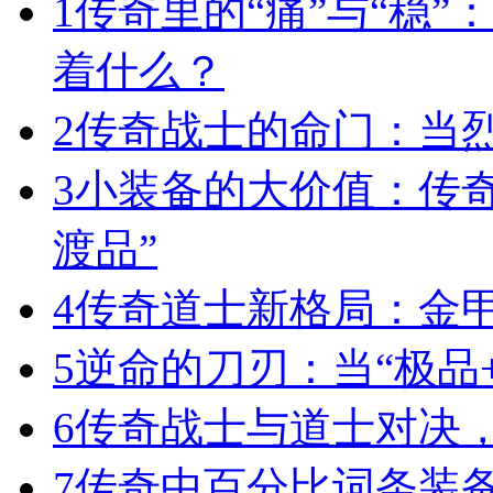
1
传奇里的“痛”与“稳”
着什么？
2
传奇战士的命门：当
3
小装备的大价值：传
渡品”
4
传奇道士新格局：金
5
逆命的刀刃：当“极品+
6
传奇战士与道士对决，
7
传奇中百分比词条装