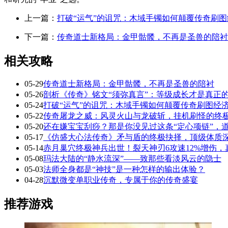
上一篇：
打破“运气”的诅咒：木域手镯如何颠覆传奇刷
下一篇：
传奇道士新格局：金甲骷髅，不再是圣兽的陪衬
相关攻略
05-29
传奇道士新格局：金甲骷髅，不再是圣兽的陪衬
05-26
剖析《传奇》铭文“须弥真言”：等级成长才是真正
05-24
打破“运气”的诅咒：木域手镯如何颠覆传奇刷图经
05-22
传奇屠龙之威：风灵火山与龙破斩，挂机刷怪的终
05-20
还在嫌宝宝刮痧？那是你没见过这条“定心项链”，
05-17
《仿盛大心法传奇》矛与盾的终极抉择，顶级体质
05-14
赤月巢穴终极神兵出世！裂天神刃6攻速12%增伤
05-08
玛法大陆的“静水流深”——致那些看淡风云的隐士
05-03
法师全身都是“神技”是一种怎样的输出体验？
04-28
沉默微变单职业传奇，专属于你的传奇盛宴
推荐游戏