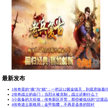
最新发布
1
传奇里的“痛”与“稳”：一把运12紫金镇天，到底意味着
2
传奇战士的命门：当烈火被克制，战士还剩什么？
3
小装备的大价值：传奇新区开荒，那些被低估的“过渡品
4
传奇道士新格局：金甲骷髅，不再是圣兽的陪衬