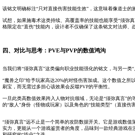
该铭文明确标注“只对直接伤害技能生效”，这意味着像道士
试想，如果施毒术这类持续、高覆盖率的技能也能享受“须弥真
格限定在“直伤”技能内，设计者不仅确保了这条铭文对法师
四、对比与思考：PVE与PVP的数值鸿沟
当我们将“须弥真言”这类偏向职业技能强化的铭文，与另一类
“魔兽之印”给予玩家高达20%的对怪伤害加成。这个数值之所
刷宝，而无需过多担心该效果会反噬PVP的平衡性。
一旦此类高数值效果跨入人物对抗领域，无论是“须弥真言”的
的“敌人”身份（怪物或玩家）以及角色的“技能类型”（直接伤
“须弥真言”远不止是一个简单的攻防数据开关。它是游戏数
实力，更能从一个游戏鉴赏者的角度，品味到一款经典游戏在
和研究的“毕业”之选。