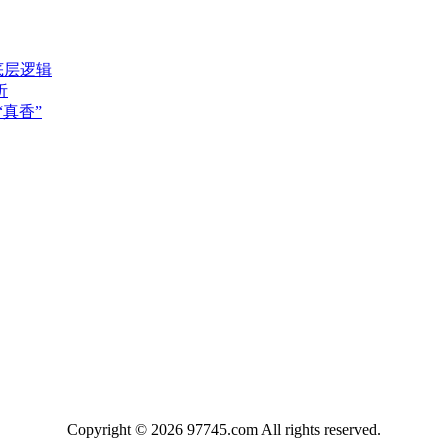
底层逻辑
析
真香”
Copyright © 2026 97745.com All rights reserved.