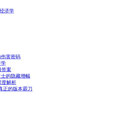
图经济学
的伤害密码
济学
极答案
道士的隐藏增幅
深度解析
，真正的版本霸刀