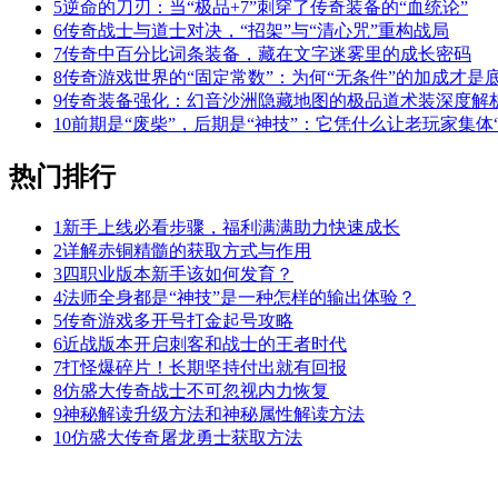
5
逆命的刀刃：当“极品+7”刺穿了传奇装备的“血统论”
6
传奇战士与道士对决，“招架”与“清心咒”重构战局
7
传奇中百分比词条装备，藏在文字迷雾里的成长密码
8
传奇游戏世界的“固定常数”：为何“无条件”的加成才是
9
传奇装备强化：幻音沙洲隐藏地图的极品道术装深度解
10
前期是“废柴”，后期是“神技”：它凭什么让老玩家集体“
热门排行
1
新手上线必看步骤，福利满满助力快速成长
2
详解赤铜精髓的获取方式与作用
3
四职业版本新手该如何发育？
4
法师全身都是“神技”是一种怎样的输出体验？
5
传奇游戏多开号打金起号攻略
6
近战版本开启刺客和战士的王者时代
7
打怪爆碎片！长期坚持付出就有回报
8
仿盛大传奇战士不可忽视内力恢复
9
神秘解读升级方法和神秘属性解读方法
10
仿盛大传奇屠龙勇士获取方法